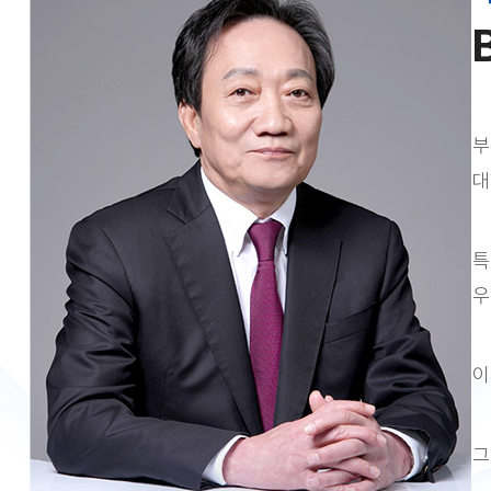
부
대
특
우
이
그