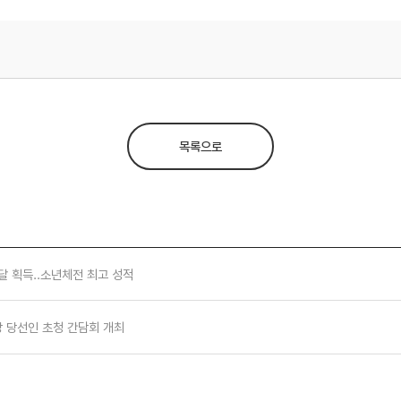
목록으로
메달 획득..소년체전 최고 성적
시장 당선인 초청 간담회 개최