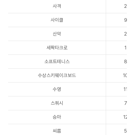
사격
2
사이클
9
산악
2
세팍타크로
1
소프트테니스
8
수상스키웨이크보드
10
수영
11
스쿼시
7
승마
12
씨름
5