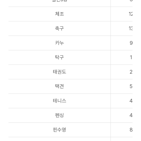
체조
12
축구
13
카누
9
탁구
1
태권도
2
택견
5
테니스
4
펜싱
4
핀수영
8