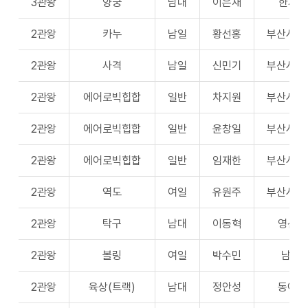
3관왕
양궁
남대
이은재
한체대
2관왕
카누
남일
황선홍
부산시체
2관왕
사격
남일
신민기
부산시체
2관왕
에어로빅힙합
일반
차지원
부산시체
2관왕
에어로빅힙합
일반
윤창일
부산시체
2관왕
에어로빅힙합
일반
임재한
부산시체
2관왕
역도
여일
유원주
부산시체
2관왕
탁구
남대
이동혁
영산대
2관왕
볼링
여일
박수민
남구
2관왕
육상(트랙)
남대
정안성
동아대