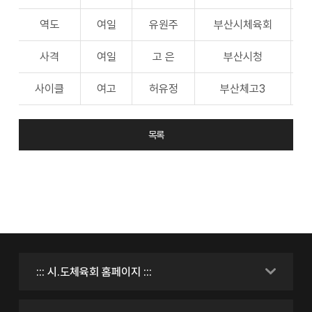
역도
여일
유원주
부산시체육회
사격
여일
고 은
부산시청
사이클
여고
허유정
부산체고3
목록