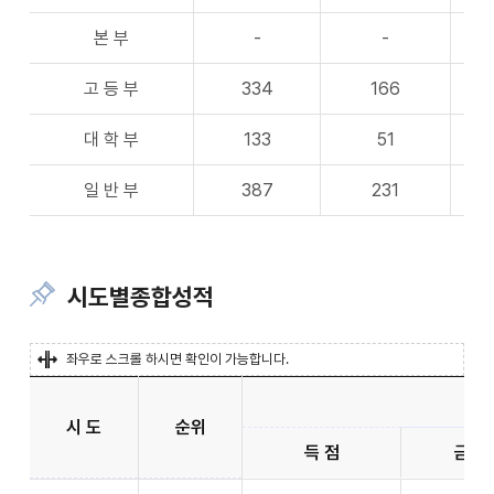
본 부
-
-
고 등 부
334
166
대 학 부
133
51
일 반 부
387
231
시도별종합성적
좌우로 스크롤 하시면 확인이 가능합니다.
시 도
순위
득 점
금