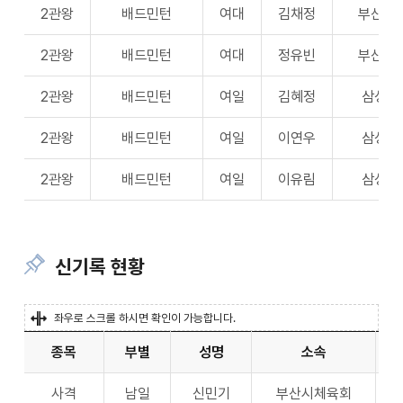
2관왕
배드민턴
여대
김채정
부산외
2관왕
배드민턴
여대
정유빈
부산외
2관왕
배드민턴
여일
김혜정
삼성생
2관왕
배드민턴
여일
이연우
삼성생
2관왕
배드민턴
여일
이유림
삼성생
신기록 현황
좌우로 스크롤 하시면 확인이 가능합니다.
종목
부별
성명
소속
사격
남일
신민기
부산시체육회