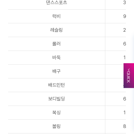
댄스스포츠
3
럭비
9
레슬링
2
롤러
6
바둑
1
배구
3
QUICK
배드민턴
4
보디빌딩
6
복싱
1
볼링
8