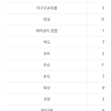
야구소프트볼
3
양궁
10
에어로빅.힙합
1
역도
7
요트
2
우슈
11
유도
7
육상
9
조정
3
철인3종
6