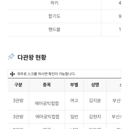
하키
4
합기도
9
핸드볼
1
다관왕 현황
좌우로 스크롤 하시면 확인이 가능합니다.
구분
종목
부별
성명
소속
3관왕
여고
김지윤
부산동여
에어로빅힙합
3관왕
에어로빅힙합
일반
김현지
부산시체