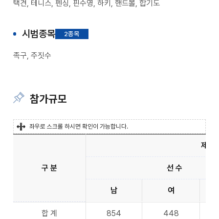
택견, 테니스, 펜싱, 핀수영, 하키, 핸드볼, 합기도
시범종목
2종목
족구, 주짓수
참가규모
좌우로 스크롤 하시면 확인이 가능합니다.
제 1
구 분
선 수
남
여
합 계
854
448