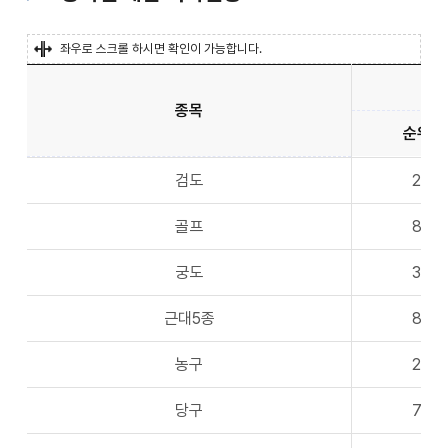
좌우로 스크롤 하시면 확인이 가능합니다.
종목
순위
검도
2
골프
8
궁도
3
근대5종
8
농구
2
당구
7